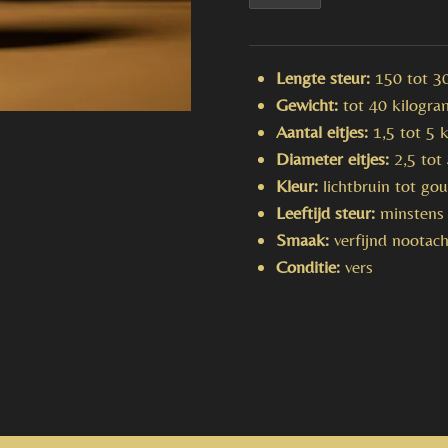
Lengte steur:
150 tot 3
Gewicht:
tot 40 kilogra
Aantal eitjes:
1,5 tot 5 
Diameter eitjes:
2,5 to
Kleur:
lichtbruin tot go
Leeftijd steur:
minstens 
Smaak:
verfijnd nootac
Conditie:
vers