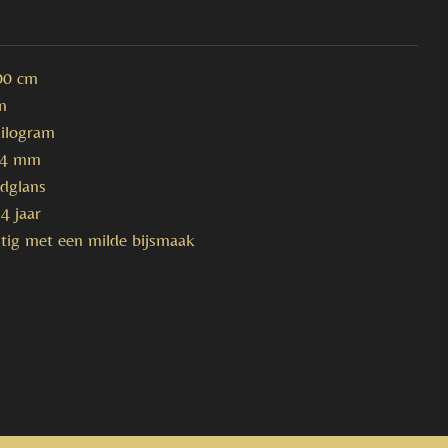
00 cm
m
kilogram
t 4 mm
udglans
4 jaar
htig met een milde bijsmaak