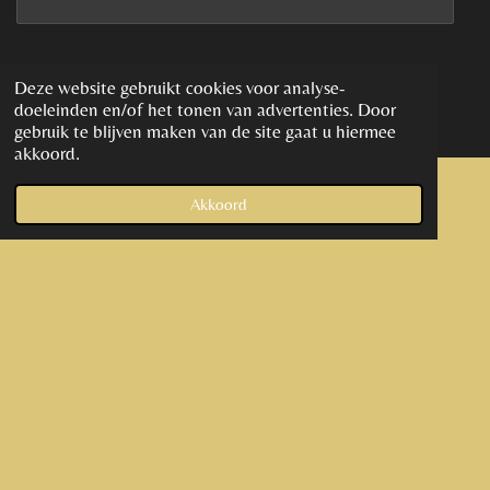
Inschrijven nieuwsbrief
Deze website gebruikt cookies voor analyse-
doeleinden en/of het tonen van advertenties. Door
gebruik te blijven maken van de site gaat u hiermee
akkoord.
F
I
W
a
n
h
Akkoord
E-mailadres
Kaart
WhatsApp
c
s
a
Algemene voorwaarden
e
t
t
Privacy beleid
b
a
s
o
g
A
Verzending & betaling
o
r
p
k
a
p
Retourbeleid
m
© 2021 Azimi Caviar & Luxury