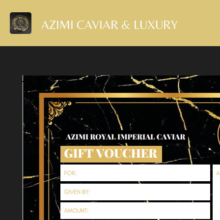
Ga
AZIMI CAVIAR & LUXURY
direct
naar
de
hoofdinhoud